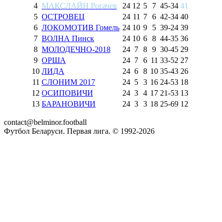
4
МАКСЛАЙН Рогачев
24
12
5
7
45
-
34
41
5
ОСТРОВЕЦ
24
11
7
6
42
-
34
40
6
ЛОКОМОТИВ Гомель
24
10
9
5
39
-
24
39
7
ВОЛНА Пинск
24
10
6
8
44
-
35
36
8
МОЛОДЕЧНО-2018
24
7
8
9
30
-
45
29
9
ОРША
24
7
6
11
33
-
52
27
10
ЛИДА
24
6
8
10
35
-
43
26
11
СЛОНИМ 2017
24
5
3
16
24
-
53
18
12
ОСИПОВИЧИ
24
3
4
17
21
-
53
13
13
БАРАНОВИЧИ
24
3
3
18
25
-
69
12
contact@belminor.football
Футбол Беларуси. Первая лига. © 1992-
2026