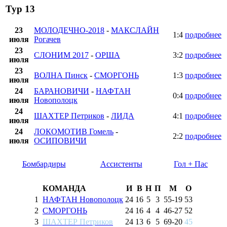
Тур 13
23
МОЛОДЕЧНО-2018
-
МАКСЛАЙН
1:4
подробнее
июля
Рогачев
23
СЛОНИМ 2017
-
ОРША
3:2
подробнее
июля
23
ВОЛНА Пинск
-
СМОРГОНЬ
1:3
подробнее
июля
24
БАРАНОВИЧИ
-
НАФТАН
0:4
подробнее
июля
Новополоцк
24
ШАХТЕР Петриков
-
ЛИДА
4:1
подробнее
июля
24
ЛОКОМОТИВ Гомель
-
2:2
подробнее
июля
ОСИПОВИЧИ
Бомбардиры
Ассистенты
Гол + Пас
КОМАНДА
И
В
Н
П
М
О
1
НАФТАН Новополоцк
24
16
5
3
55
-
19
53
2
СМОРГОНЬ
24
16
4
4
46
-
27
52
3
ШАХТЕР Петриков
24
13
6
5
69
-
20
45