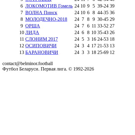
6
ЛОКОМОТИВ Гомель
24
10
9
5
39
-
24
39
7
ВОЛНА Пинск
24
10
6
8
44
-
35
36
8
МОЛОДЕЧНО-2018
24
7
8
9
30
-
45
29
9
ОРША
24
7
6
11
33
-
52
27
10
ЛИДА
24
6
8
10
35
-
43
26
11
СЛОНИМ 2017
24
5
3
16
24
-
53
18
12
ОСИПОВИЧИ
24
3
4
17
21
-
53
13
13
БАРАНОВИЧИ
24
3
3
18
25
-
69
12
contact@belminor.football
Футбол Беларуси. Первая лига. © 1992-
2026