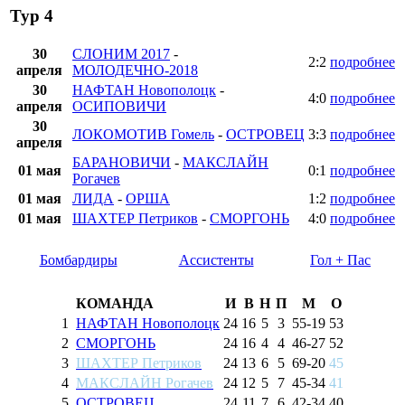
Тур 4
30
СЛОНИМ 2017
-
2:2
подробнее
апреля
МОЛОДЕЧНО-2018
30
НАФТАН Новополоцк
-
4:0
подробнее
апреля
ОСИПОВИЧИ
30
ЛОКОМОТИВ Гомель
-
ОСТРОВЕЦ
3:3
подробнее
апреля
БАРАНОВИЧИ
-
МАКСЛАЙН
01 мая
0:1
подробнее
Рогачев
01 мая
ЛИДА
-
ОРША
1:2
подробнее
01 мая
ШАХТЕР Петриков
-
СМОРГОНЬ
4:0
подробнее
Бомбардиры
Ассистенты
Гол + Пас
КОМАНДА
И
В
Н
П
М
О
1
НАФТАН Новополоцк
24
16
5
3
55
-
19
53
2
СМОРГОНЬ
24
16
4
4
46
-
27
52
3
ШАХТЕР Петриков
24
13
6
5
69
-
20
45
4
МАКСЛАЙН Рогачев
24
12
5
7
45
-
34
41
5
ОСТРОВЕЦ
24
11
7
6
42
-
34
40