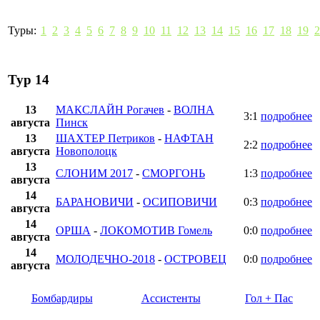
Туры:
1
2
3
4
5
6
7
8
9
10
11
12
13
14
15
16
17
18
19
2
Тур 14
13
МАКСЛАЙН Рогачев
-
ВОЛНА
3:1
подробнее
августа
Пинск
13
ШАХТЕР Петриков
-
НАФТАН
2:2
подробнее
августа
Новополоцк
13
СЛОНИМ 2017
-
СМОРГОНЬ
1:3
подробнее
августа
14
БАРАНОВИЧИ
-
ОСИПОВИЧИ
0:3
подробнее
августа
14
ОРША
-
ЛОКОМОТИВ Гомель
0:0
подробнее
августа
14
МОЛОДЕЧНО-2018
-
ОСТРОВЕЦ
0:0
подробнее
августа
Бомбардиры
Ассистенты
Гол + Пас