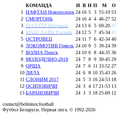
КОМАНДА
И
В
Н
П
М
О
1
НАФТАН Новополоцк
24
16
5
3
55
-
19
53
2
СМОРГОНЬ
24
16
4
4
46
-
27
52
3
ШАХТЕР Петриков
24
13
6
5
69
-
20
45
4
МАКСЛАЙН Рогачев
24
12
5
7
45
-
34
41
5
ОСТРОВЕЦ
24
11
7
6
42
-
34
40
6
ЛОКОМОТИВ Гомель
24
10
9
5
39
-
24
39
7
ВОЛНА Пинск
24
10
6
8
44
-
35
36
8
МОЛОДЕЧНО-2018
24
7
8
9
30
-
45
29
9
ОРША
24
7
6
11
33
-
52
27
10
ЛИДА
24
6
8
10
35
-
43
26
11
СЛОНИМ 2017
24
5
3
16
24
-
53
18
12
ОСИПОВИЧИ
24
3
4
17
21
-
53
13
13
БАРАНОВИЧИ
24
3
3
18
25
-
69
12
contact@belminor.football
Футбол Беларуси. Первая лига. © 1992-
2026