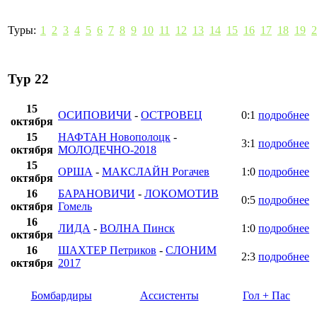
Туры:
1
2
3
4
5
6
7
8
9
10
11
12
13
14
15
16
17
18
19
2
Тур 22
15
ОСИПОВИЧИ
-
ОСТРОВЕЦ
0:1
подробнее
октября
15
НАФТАН Новополоцк
-
3:1
подробнее
октября
МОЛОДЕЧНО-2018
15
ОРША
-
МАКСЛАЙН Рогачев
1:0
подробнее
октября
16
БАРАНОВИЧИ
-
ЛОКОМОТИВ
0:5
подробнее
октября
Гомель
16
ЛИДА
-
ВОЛНА Пинск
1:0
подробнее
октября
16
ШАХТЕР Петриков
-
СЛОНИМ
2:3
подробнее
октября
2017
Бомбардиры
Ассистенты
Гол + Пас