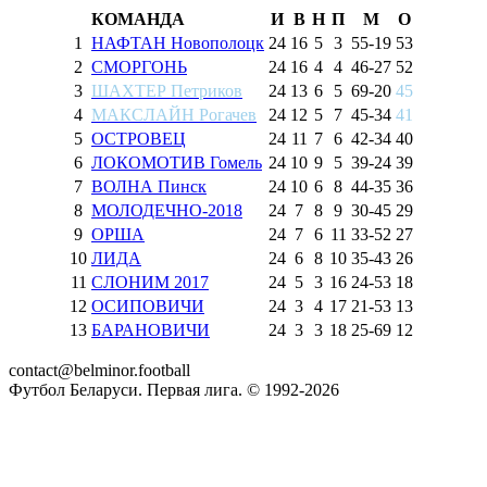
КОМАНДА
И
В
Н
П
М
О
1
НАФТАН Новополоцк
24
16
5
3
55
-
19
53
2
СМОРГОНЬ
24
16
4
4
46
-
27
52
3
ШАХТЕР Петриков
24
13
6
5
69
-
20
45
4
МАКСЛАЙН Рогачев
24
12
5
7
45
-
34
41
5
ОСТРОВЕЦ
24
11
7
6
42
-
34
40
6
ЛОКОМОТИВ Гомель
24
10
9
5
39
-
24
39
7
ВОЛНА Пинск
24
10
6
8
44
-
35
36
8
МОЛОДЕЧНО-2018
24
7
8
9
30
-
45
29
9
ОРША
24
7
6
11
33
-
52
27
10
ЛИДА
24
6
8
10
35
-
43
26
11
СЛОНИМ 2017
24
5
3
16
24
-
53
18
12
ОСИПОВИЧИ
24
3
4
17
21
-
53
13
13
БАРАНОВИЧИ
24
3
3
18
25
-
69
12
contact@belminor.football
Футбол Беларуси. Первая лига. © 1992-
2026