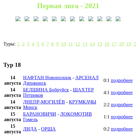
Первая лига - 2021
Туры:
1
2
3
4
5
6
7
8
9
10
11
12
13
14
15
16
17
18
19
2
Тур 18
14
НАФТАН Новополоцк
-
АРСЕНАЛ
0:1
подробнее
августа
Дзержинск
14
БЕЛШИНА Бобруйск
-
ШАХТЕР
4:1
подробнее
августа
Петриков
14
ДНЕПР-МОГИЛЁВ
-
КРУМКАЧЫ
2:2
подробнее
августа
Минск
15
БАРАНОВИЧИ
-
ЛОКОМОТИВ
1:1
подробнее
августа
Гомель
15
ЛИДА
-
ОРША
0:2
подробнее
августа