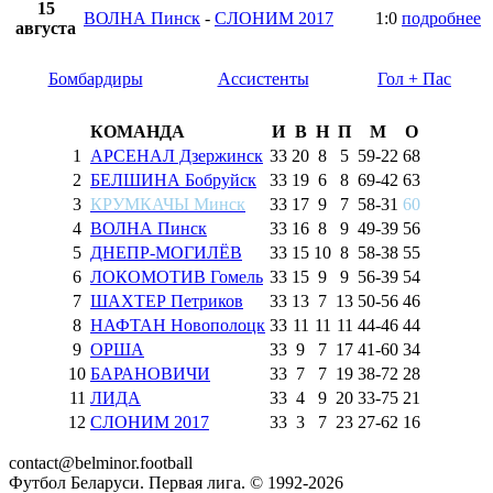
15
ВОЛНА Пинск
-
СЛОНИМ 2017
1:0
подробнее
августа
Бомбардиры
Ассистенты
Гол + Пас
КОМАНДА
И
В
Н
П
М
О
1
АРСЕНАЛ Дзержинск
33
20
8
5
59
-
22
68
2
БЕЛШИНА Бобруйск
33
19
6
8
69
-
42
63
3
КРУМКАЧЫ Минск
33
17
9
7
58
-
31
60
4
ВОЛНА Пинск
33
16
8
9
49
-
39
56
5
ДНЕПР-МОГИЛЁВ
33
15
10
8
58
-
38
55
6
ЛОКОМОТИВ Гомель
33
15
9
9
56
-
39
54
7
ШАХТЕР Петриков
33
13
7
13
50
-
56
46
8
НАФТАН Новополоцк
33
11
11
11
44
-
46
44
9
ОРША
33
9
7
17
41
-
60
34
10
БАРАНОВИЧИ
33
7
7
19
38
-
72
28
11
ЛИДА
33
4
9
20
33
-
75
21
12
СЛОНИМ 2017
33
3
7
23
27
-
62
16
contact@belminor.football
Футбол Беларуси. Первая лига. © 1992-
2026