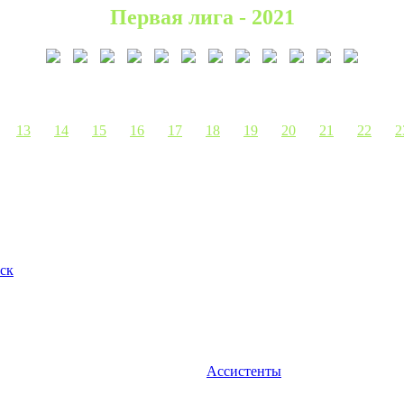
Первая лига - 2021
13
14
15
16
17
18
19
20
21
22
2
ск
Ассистенты