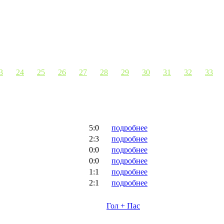
3
24
25
26
27
28
29
30
31
32
33
5:0
подробнее
2:3
подробнее
0:0
подробнее
0:0
подробнее
1:1
подробнее
2:1
подробнее
Гол + Пас