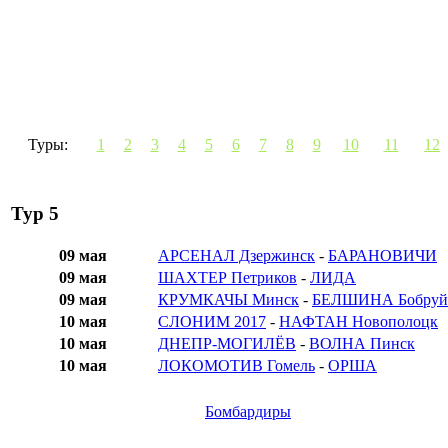
Туры:
1
2
3
4
5
6
7
8
9
10
11
12
Тур 5
09 мая
АРСЕНАЛ Дзержинск
-
БАРАНОВИЧИ
09 мая
ШАХТЕР Петриков
-
ЛИДА
09 мая
КРУМКАЧЫ Минск
-
БЕЛШИНА Бобруй
10 мая
СЛОНИМ 2017
-
НАФТАН Новополоцк
10 мая
ДНЕПР-МОГИЛЁВ
-
ВОЛНА Пинск
10 мая
ЛОКОМОТИВ Гомель
-
ОРША
Бомбардиры