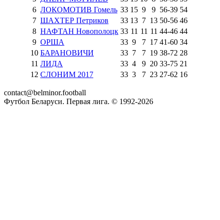
6
ЛОКОМОТИВ Гомель
33
15
9
9
56
-
39
54
7
ШАХТЕР Петриков
33
13
7
13
50
-
56
46
8
НАФТАН Новополоцк
33
11
11
11
44
-
46
44
9
ОРША
33
9
7
17
41
-
60
34
10
БАРАНОВИЧИ
33
7
7
19
38
-
72
28
11
ЛИДА
33
4
9
20
33
-
75
21
12
СЛОНИМ 2017
33
3
7
23
27
-
62
16
contact@belminor.football
Футбол Беларуси. Первая лига. © 1992-
2026