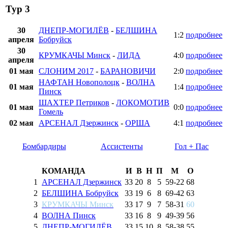
Тур 3
30
ДНЕПР-МОГИЛЁВ
-
БЕЛШИНА
1:2
подробнее
апреля
Бобруйск
30
КРУМКАЧЫ Минск
-
ЛИДА
4:0
подробнее
апреля
01 мая
СЛОНИМ 2017
-
БАРАНОВИЧИ
2:0
подробнее
НАФТАН Новополоцк
-
ВОЛНА
01 мая
1:4
подробнее
Пинск
ШАХТЕР Петриков
-
ЛОКОМОТИВ
01 мая
0:0
подробнее
Гомель
02 мая
АРСЕНАЛ Дзержинск
-
ОРША
4:1
подробнее
Бомбардиры
Ассистенты
Гол + Пас
КОМАНДА
И
В
Н
П
М
О
1
АРСЕНАЛ Дзержинск
33
20
8
5
59
-
22
68
2
БЕЛШИНА Бобруйск
33
19
6
8
69
-
42
63
3
КРУМКАЧЫ Минск
33
17
9
7
58
-
31
60
4
ВОЛНА Пинск
33
16
8
9
49
-
39
56
5
ДНЕПР-МОГИЛЁВ
33
15
10
8
58
-
38
55