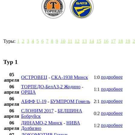
Туры:
1
2
3
4
5
6
7
8
9
10
11
12
13
14
15
16
17
18
19
2
Тур 1
05
подробнее
ОСТРОВЕЦ
-
СКА-1938 Минск
1:0
апреля
06
ТОРПЕДО-БелАЗ-2 Жодино
-
подробнее
1:1
апреля
ОРША
06
подробнее
АБФФ U-19
-
БУМПРОМ Гомель
2:1
апреля
06
СЛОНИМ 2017
-
БЕЛШИНА
подробнее
0:2
апреля
Бобруйск
06
ДИНАМО-2 Минск
-
НИВА
подробнее
1:2
апреля
Долбизно
07
ЛОКОМОТИВ Гомель
-