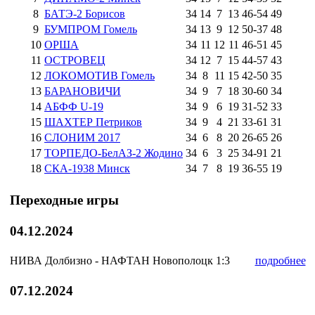
8
БАТЭ-2 Борисов
34
14
7
13
46
-
54
49
9
БУМПРОМ Гомель
34
13
9
12
50
-
37
48
10
ОРША
34
11
12
11
46
-
51
45
11
ОСТРОВЕЦ
34
12
7
15
44
-
57
43
12
ЛОКОМОТИВ Гомель
34
8
11
15
42
-
50
35
13
БАРАНОВИЧИ
34
9
7
18
30
-
60
34
14
АБФФ U-19
34
9
6
19
31
-
52
33
15
ШАХТЕР Петриков
34
9
4
21
33
-
61
31
16
СЛОНИМ 2017
34
6
8
20
26
-
65
26
17
ТОРПЕДО-БелАЗ-2 Жодино
34
6
3
25
34
-
91
21
18
СКА-1938 Минск
34
7
8
19
36
-
55
19
Переходные игры
04.12.2024
НИВА Долбизно - НАФТАН Новополоцк
1:3
подробнее
07.12.2024