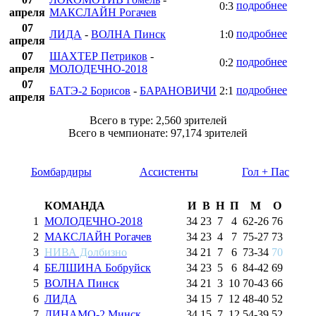
подробнее
0:3
апреля
МАКСЛАЙН Рогачев
07
подробнее
ЛИДА
-
ВОЛНА Пинск
1:0
апреля
07
ШАХТЕР Петриков
-
подробнее
0:2
апреля
МОЛОДЕЧНО-2018
07
подробнее
БАТЭ-2 Борисов
-
БАРАНОВИЧИ
2:1
апреля
Всего в туре: 2,560 зрителей
Всего в чемпионате: 97,174 зрителей
Бомбардиры
Ассистенты
Гол + Пас
КОМАНДА
И
В
Н
П
М
О
1
МОЛОДЕЧНО-2018
34
23
7
4
62
-
26
76
2
МАКСЛАЙН Рогачев
34
23
4
7
75
-
27
73
3
НИВА Долбизно
34
21
7
6
73
-
34
70
4
БЕЛШИНА Бобруйск
34
23
5
6
84
-
42
69
5
ВОЛНА Пинск
34
21
3
10
70
-
43
66
6
ЛИДА
34
15
7
12
48
-
40
52
7
ДИНАМО-2 Минск
34
15
7
12
54
-
39
52