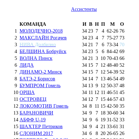
Ассистенты
КОМАНДА
И
В
Н
П
М
О
1
МОЛОДЕЧНО-2018
34
23
7
4
62
-
26
76
2
МАКСЛАЙН Рогачев
34
23
4
7
75
-
27
73
3
НИВА Долбизно
34
21
7
6
73
-
34
70
4
БЕЛШИНА Бобруйск
34
23
5
6
84
-
42
69
5
ВОЛНА Пинск
34
21
3
10
70
-
43
66
6
ЛИДА
34
15
7
12
48
-
40
52
7
ДИНАМО-2 Минск
34
15
7
12
54
-
39
52
8
БАТЭ-2 Борисов
34
14
7
13
46
-
54
49
9
БУМПРОМ Гомель
34
13
9
12
50
-
37
48
10
ОРША
34
11
12
11
46
-
51
45
11
ОСТРОВЕЦ
34
12
7
15
44
-
57
43
12
ЛОКОМОТИВ Гомель
34
8
11
15
42
-
50
35
13
БАРАНОВИЧИ
34
9
7
18
30
-
60
34
14
АБФФ U-19
34
9
6
19
31
-
52
33
15
ШАХТЕР Петриков
34
9
4
21
33
-
61
31
16
СЛОНИМ 2017
34
6
8
20
26
-
65
26