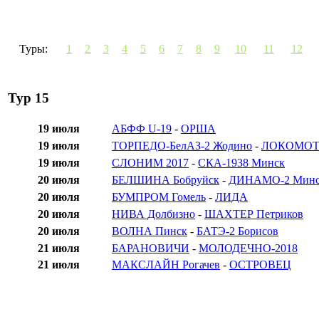
Туры:
1
2
3
4
5
6
7
8
9
10
11
12
Тур 15
19 июля
АБФФ U-19
-
ОРША
19 июля
ТОРПЕДО-БелАЗ-2 Жодино
-
ЛОКОМОТИ
19 июля
СЛОНИМ 2017
-
СКА-1938 Минск
20 июля
БЕЛШИНА Бобруйск
-
ДИНАМО-2 Мин
20 июля
БУМПРОМ Гомель
-
ЛИДА
20 июля
НИВА Долбизно
-
ШАХТЕР Петриков
20 июля
ВОЛНА Пинск
-
БАТЭ-2 Борисов
21 июля
БАРАНОВИЧИ
-
МОЛОДЕЧНО-2018
21 июля
МАКСЛАЙН Рогачев
-
ОСТРОВЕЦ