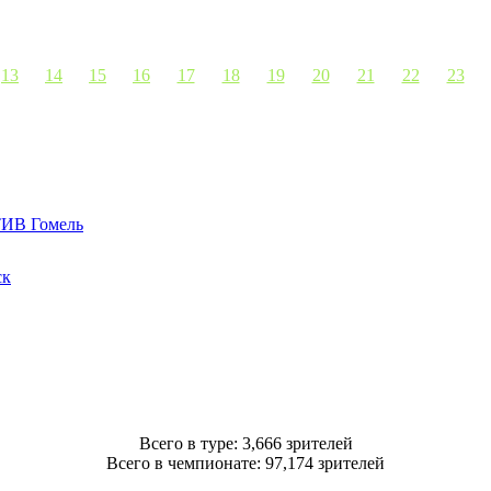
13
14
15
16
17
18
19
20
21
22
23
В Гомель
ск
Всего в туре: 3,666 зрителей
Всего в чемпионате: 97,174 зрителей