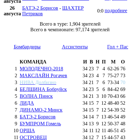
августа
26
БАТЭ-2 Борисов
-
ШАХТЕР
подробнее
0:0
августа
Петриков
Всего в туре: 1,904 зрителей
Всего в чемпионате: 97,174 зрителей
Бомбардиры
Ассистенты
Гол + Пас
КОМАНДА
И
В
Н
П
М
О
1
МОЛОДЕЧНО-2018
34
23
7
4
62
-
26
76
2
МАКСЛАЙН Рогачев
34
23
4
7
75
-
27
73
3
НИВА Долбизно
34
21
7
6
73
-
34
70
4
БЕЛШИНА Бобруйск
34
23
5
6
84
-
42
69
5
ВОЛНА Пинск
34
21
3
10
70
-
43
66
6
ЛИДА
34
15
7
12
48
-
40
52
7
ДИНАМО-2 Минск
34
15
7
12
54
-
39
52
8
БАТЭ-2 Борисов
34
14
7
13
46
-
54
49
9
БУМПРОМ Гомель
34
13
9
12
50
-
37
48
10
ОРША
34
11
12
11
46
-
51
45
11
ОСТРОВЕЦ
34
12
7
15
44
-
57
43