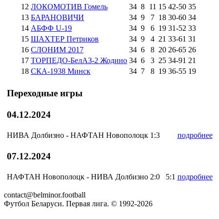
12
ЛОКОМОТИВ Гомель
34
8
11
15
42
-
50
35
13
БАРАНОВИЧИ
34
9
7
18
30
-
60
34
14
АБФФ U-19
34
9
6
19
31
-
52
33
15
ШАХТЕР Петриков
34
9
4
21
33
-
61
31
16
СЛОНИМ 2017
34
6
8
20
26
-
65
26
17
ТОРПЕДО-БелАЗ-2 Жодино
34
6
3
25
34
-
91
21
18
СКА-1938 Минск
34
7
8
19
36
-
55
19
Переходные игры
04.12.2024
НИВА Долбизно - НАФТАН Новополоцк
1:3
подробнее
07.12.2024
НАФТАН Новополоцк
- НИВА Долбизно
2:0
5:1
подробнее
contact@belminor.football
Футбол Беларуси. Первая лига. © 1992-
2026