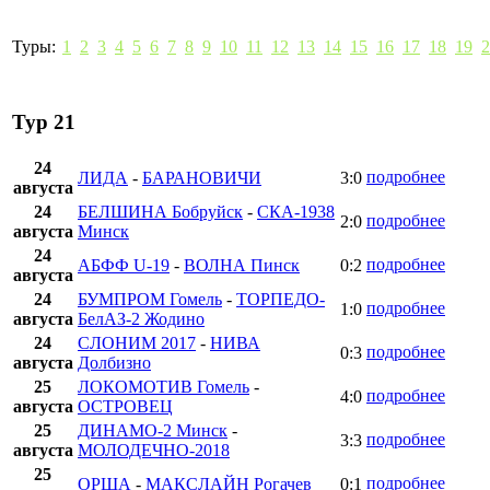
Туры:
1
2
3
4
5
6
7
8
9
10
11
12
13
14
15
16
17
18
19
2
Тур 21
24
подробнее
ЛИДА
-
БАРАНОВИЧИ
3:0
августа
24
БЕЛШИНА Бобруйск
-
СКА-1938
подробнее
2:0
августа
Минск
24
подробнее
АБФФ U-19
-
ВОЛНА Пинск
0:2
августа
24
БУМПРОМ Гомель
-
ТОРПЕДО-
подробнее
1:0
августа
БелАЗ-2 Жодино
24
СЛОНИМ 2017
-
НИВА
подробнее
0:3
августа
Долбизно
25
ЛОКОМОТИВ Гомель
-
подробнее
4:0
августа
ОСТРОВЕЦ
25
ДИНАМО-2 Минск
-
подробнее
3:3
августа
МОЛОДЕЧНО-2018
25
подробнее
ОРША
-
МАКСЛАЙН Рогачев
0:1