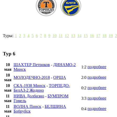
Туры:
1
2
3
4
5
6
7
8
9
10
11
12
13
14
15
16
17
18
19
2
Тур 6
10
ШАХТЕР Петриков
-
ДИНАМО-2
подробнее
1:2
мая
Минск
10
подробнее
МОЛОДЕЧНО-2018
-
ОРША
2:0
мая
10
СКА-1938 Минск
-
ТОРПЕДО-
подробнее
0:2
мая
БелАЗ-2 Жодино
11
НИВА Долбизно
-
БУМПРОМ
подробнее
3:3
мая
Гомель
11
ВОЛНА Пинск
-
БЕЛШИНА
подробнее
0:4
мая
Бобруйск
11