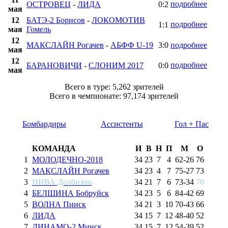
подробнее
ОСТРОВЕЦ
-
ЛИДА
0:2
мая
12
БАТЭ-2 Борисов
-
ЛОКОМОТИВ
подробнее
1:1
мая
Гомель
12
МАКСЛАЙН Рогачев
-
АБФФ U-19
3:0
подробнее
мая
12
подробнее
БАРАНОВИЧИ
-
СЛОНИМ 2017
0:0
мая
Всего в туре: 5,262 зрителей
Всего в чемпионате: 97,174 зрителей
Бомбардиры
Ассистенты
Гол + Пас
КОМАНДА
И
В
Н
П
М
О
1
МОЛОДЕЧНО-2018
34
23
7
4
62
-
26
76
2
МАКСЛАЙН Рогачев
34
23
4
7
75
-
27
73
3
НИВА Долбизно
34
21
7
6
73
-
34
70
4
БЕЛШИНА Бобруйск
34
23
5
6
84
-
42
69
5
ВОЛНА Пинск
34
21
3
10
70
-
43
66
6
ЛИДА
34
15
7
12
48
-
40
52
7
ДИНАМО-2 Минск
34
15
7
12
54
-
39
52