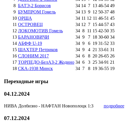
8
БАТЭ-2 Борисов
34
14
7
13
46
-
54
49
9
БУМПРОМ Гомель
34
13
9
12
50
-
37
48
10
ОРША
34
11
12
11
46
-
51
45
11
ОСТРОВЕЦ
34
12
7
15
44
-
57
43
12
ЛОКОМОТИВ Гомель
34
8
11
15
42
-
50
35
13
БАРАНОВИЧИ
34
9
7
18
30
-
60
34
14
АБФФ U-19
34
9
6
19
31
-
52
33
15
ШАХТЕР Петриков
34
9
4
21
33
-
61
31
16
СЛОНИМ 2017
34
6
8
20
26
-
65
26
17
ТОРПЕДО-БелАЗ-2 Жодино
34
6
3
25
34
-
91
21
18
СКА-1938 Минск
34
7
8
19
36
-
55
19
Переходные игры
04.12.2024
НИВА Долбизно - НАФТАН Новополоцк
1:3
подробнее
07.12.2024