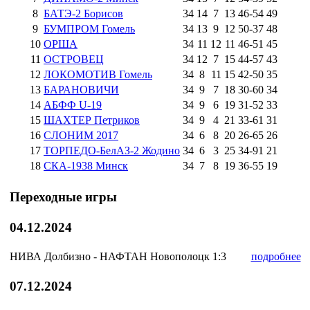
8
БАТЭ-2 Борисов
34
14
7
13
46
-
54
49
9
БУМПРОМ Гомель
34
13
9
12
50
-
37
48
10
ОРША
34
11
12
11
46
-
51
45
11
ОСТРОВЕЦ
34
12
7
15
44
-
57
43
12
ЛОКОМОТИВ Гомель
34
8
11
15
42
-
50
35
13
БАРАНОВИЧИ
34
9
7
18
30
-
60
34
14
АБФФ U-19
34
9
6
19
31
-
52
33
15
ШАХТЕР Петриков
34
9
4
21
33
-
61
31
16
СЛОНИМ 2017
34
6
8
20
26
-
65
26
17
ТОРПЕДО-БелАЗ-2 Жодино
34
6
3
25
34
-
91
21
18
СКА-1938 Минск
34
7
8
19
36
-
55
19
Переходные игры
04.12.2024
НИВА Долбизно - НАФТАН Новополоцк
1:3
подробнее
07.12.2024