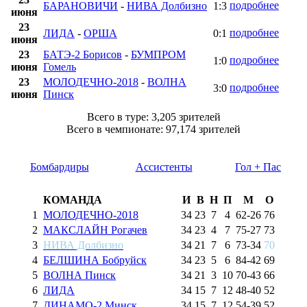
подробнее
БАРАНОВИЧИ
-
НИВА Долбизно
1:3
июня
23
подробнее
ЛИДА
-
ОРША
0:1
июня
23
БАТЭ-2 Борисов
-
БУМПРОМ
подробнее
1:0
июня
Гомель
23
МОЛОДЕЧНО-2018
-
ВОЛНА
подробнее
3:0
июня
Пинск
Всего в туре: 3,205 зрителей
Всего в чемпионате: 97,174 зрителей
Бомбардиры
Ассистенты
Гол + Пас
КОМАНДА
И
В
Н
П
М
О
1
МОЛОДЕЧНО-2018
34
23
7
4
62
-
26
76
2
МАКСЛАЙН Рогачев
34
23
4
7
75
-
27
73
3
НИВА Долбизно
34
21
7
6
73
-
34
70
4
БЕЛШИНА Бобруйск
34
23
5
6
84
-
42
69
5
ВОЛНА Пинск
34
21
3
10
70
-
43
66
6
ЛИДА
34
15
7
12
48
-
40
52
7
ДИНАМО-2 Минск
34
15
7
12
54
-
39
52