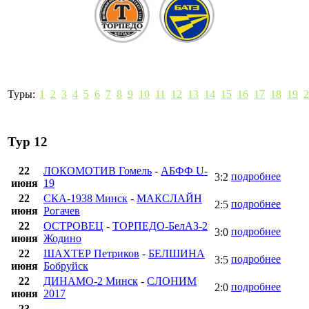
Туры:
1
2
3
4
5
6
7
8
9
10
11
12
13
14
15
16
17
18
19
2
Тур 12
22
ЛОКОМОТИВ Гомель
-
АБФФ U-
подробнее
3:2
июня
19
22
СКА-1938 Минск
-
МАКСЛАЙН
подробнее
2:5
июня
Рогачев
22
ОСТРОВЕЦ
-
ТОРПЕДО-БелАЗ-2
подробнее
3:0
июня
Жодино
22
ШАХТЕР Петриков
-
БЕЛШИНА
подробнее
3:5
июня
Бобруйск
22
ДИНАМО-2 Минск
-
СЛОНИМ
подробнее
2:0
июня
2017
23