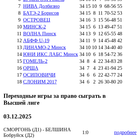
7
НИВА Долбизно
34
15
10
9
68
-
56
55
8
БАТЭ-2 Борисов
34
15
8
11
70
-
52
53
9
ОСТРОВЕЦ
34
16
3
15
56
-
48
51
10
МИНСК-2
34
15
6
13
49
-
47
51
11
ВОЛНА Пинск
34
13
9
12
65
-
55
48
12
АБФФ U-19
34
11
9
14
45
-
48
42
13
ДИНАМО-2 Минск
34
10
10
14
34
-
40
40
14
ЮНИ ИКС ЛАБС Минск
34
10
6
18
54
-
72
36
15
ГОМЕЛЬ-2
34
8
4
22
34
-
83
28
16
ОРША
34
7
4
23
41
-
94
25
17
ОСИПОВИЧИ
34
6
6
22
42
-
77
24
18
СЛОНИМ 2017
34
6
2
26
30
-
80
20
Переходные игры за право сыграть в
Высшей лиге
03.12.2025
СМОРГОНЬ (Д1) - БЕЛШИНА
1:0
подробнее
Бобруйск (Д2)