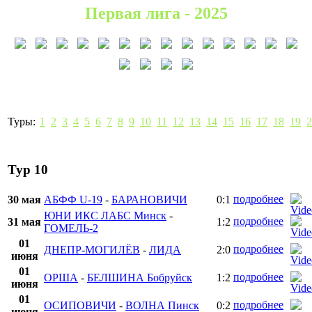
Первая лига - 2025
Туры:
1
2
3
4
5
6
7
8
9
10
11
12
13
14
15
16
17
18
19
2
Тур 10
подробнее
30 мая
АБФФ U-19
-
БАРАНОВИЧИ
0:1
ЮНИ ИКС ЛАБС Минск
-
подробнее
31 мая
1:2
ГОМЕЛЬ-2
01
подробнее
ДНЕПР-МОГИЛЁВ
-
ЛИДА
2:0
июня
01
подробнее
ОРША
-
БЕЛШИНА Бобруйск
1:2
июня
01
подробнее
ОСИПОВИЧИ
-
ВОЛНА Пинск
0:2
июня