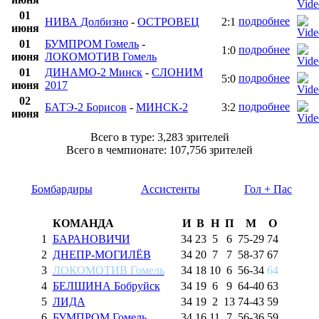
01
подробнее
НИВА Долбизно
-
ОСТРОВЕЦ
2:1
июня
01
БУМПРОМ Гомель
-
подробнее
1:0
июня
ЛОКОМОТИВ Гомель
01
ДИНАМО-2 Минск
-
СЛОНИМ
подробнее
5:0
июня
2017
02
подробнее
БАТЭ-2 Борисов
-
МИНСК-2
3:2
июня
Всего в туре: 3,283 зрителей
Всего в чемпионате: 107,756 зрителей
Бомбардиры
Ассистенты
Гол + Пас
КОМАНДА
И
В
Н
П
М
О
1
БАРАНОВИЧИ
34
23
5
6
75
-
29
74
2
ДНЕПР-МОГИЛЁВ
34
20
7
7
58
-
37
67
3
ЛОКОМОТИВ Гомель
34
18
10
6
56
-
34
64
4
БЕЛШИНА Бобруйск
34
19
6
9
64
-
40
63
5
ЛИДА
34
19
2
13
74
-
43
59
6
БУМПРОМ Гомель
34
16
11
7
56
-
36
59