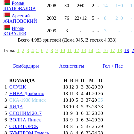
Роман
2008
30
2+0
2
-
14
1+0
1
ШАПОВАЛОВ
Арсений
2002
76
22+12
5
-
8
2+0
-
АЧАПОВСКИЙ
Игорь
2009
3
-
-
-
3
-
-
КОВАЛЕВ
Всего 4,983 зрителей (Дома 945, В гостях 4,038)
Туры:
1
2
3
4
5
6
7
8
9
10
11
12
13
14
15
16
17
18
19
2
Бомбардиры
Ассистенты
Гол + Пас
КОМАНДА
И
В
Н
П
М
О
1
СЛУЦК
18
12
3
3
38
-
20
39
2
НИВА Долбизно
18
11
3
4
41
-
20
36
3
СКА-1938 Минск
18
10
5
3
37
-
20
35
4
ЛИДА
18
10
3
5
33
-
28
33
5
СЛОНИМ 2017
18
9
3
6
33
-
23
30
6
ВОЛНА Пинск
18
9
3
6
34
-
29
30
7
СОЛИГОРСК
18
8
5
5
37
-
25
29
8
БУМПРОМ Гомель
18
8
4
6
33
-
24
28