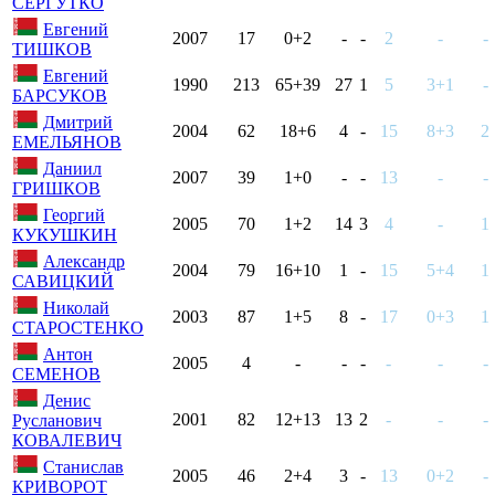
СЕРГУТКО
Евгений
2007
17
0+2
-
-
2
-
-
ТИШКОВ
Евгений
1990
213
65+39
27
1
5
3+1
-
БАРСУКОВ
Дмитрий
2004
62
18+6
4
-
15
8+3
2
ЕМЕЛЬЯНОВ
Даниил
2007
39
1+0
-
-
13
-
-
ГРИШКОВ
Георгий
2005
70
1+2
14
3
4
-
1
КУКУШКИН
Александр
2004
79
16+10
1
-
15
5+4
1
САВИЦКИЙ
Николай
2003
87
1+5
8
-
17
0+3
1
СТАРОСТЕНКО
Антон
2005
4
-
-
-
-
-
-
СЕМЕНОВ
Денис
2001
82
12+13
13
2
-
-
-
Русланович
КОВАЛЕВИЧ
Станислав
2005
46
2+4
3
-
13
0+2
-
КРИВОРОТ