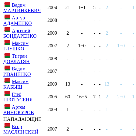
Вадим
2004
21
1+1
5
-
2
-
1
МАРТИНКЕВИЧ
Артур
2008
-
-
-
-
-
-
-
АДАМЕНКО
Арсений
2009
2
-
-
-
2
-
-
БОНДАРЕНКО
Максим
2007
2
1+0
-
-
2
1+0
-
ГЛУШКО
Тигран
2008
-
-
-
-
-
-
-
ДОВЛАТЯН
Вадим
2007
-
-
-
-
-
-
-
ИВАНЕНКО
Максим
2009
13
-
-
-
13
-
-
КАБЫШ
Глеб
2005
60
16+5
7
1
2
2+0
1
ПРОТАСЕНЯ
Артем
2009
1
-
-
-
1
-
-
ВИНОКУРОВ
НАПАДАЮЩИЕ
Егор
2007
2
-
-
-
-
-
-
МАСЛЯНСКИЙ