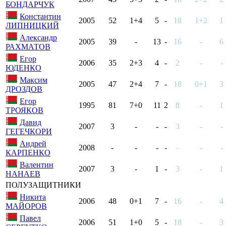
БОНДАРЧУК
Константин
2005
52
1+4
5
-
18
1+2
1
ЛИПНИЦКИЙ
Александр
2005
39
-
13
-
16
-
6
РАХМАТОВ
Егор
2006
35
2+3
4
-
2
-
-
ЮДЕНКО
Максим
2005
47
2+4
7
-
18
0+1
3
ДРОЗДОВ
Егор
1995
81
7+0
11
2
8
-
1
ТРОЯКОВ
Давид
2007
3
-
-
-
3
-
-
ГЕГЕЧКОРИ
Андрей
2008
-
-
-
-
-
-
-
КАРПЕНКО
Валентин
2007
3
-
1
-
3
-
1
НАНАЕВ
ПОЛУЗАЩИТНИКИ
Никита
2006
48
0+1
7
-
16
-
4
МАЙОРОВ
Павел
2006
51
1+0
5
-
18
-
3