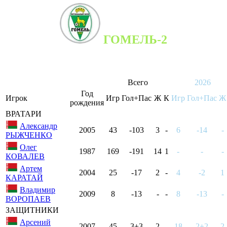
ГОМЕЛЬ-2
Всего
2026
Год
Игрок
Игр
Гол+Пас
Ж
К
Игр
Гол+Пас
Ж
рождения
ВРАТАРИ
Александр
2005
43
-103
3
-
6
-14
-
РЫЖЧЕНКО
Олег
1987
169
-191
14
1
-
-
-
КОВАЛEВ
Артем
2004
25
-17
2
-
4
-2
1
КАРАТАЙ
Владимир
2009
8
-13
-
-
8
-13
-
ВОРОПАЕВ
ЗАЩИТНИКИ
Арсений
2007
45
3+3
2
-
18
2+2
2