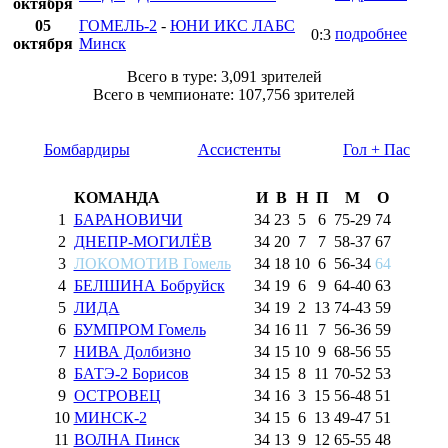
октября
05
ГОМЕЛЬ-2
-
ЮНИ ИКС ЛАБС
подробнее
0:3
октября
Минск
Всего в туре: 3,091 зрителей
Всего в чемпионате: 107,756 зрителей
Бомбардиры
Ассистенты
Гол + Пас
КОМАНДА
И
В
Н
П
М
О
1
БАРАНОВИЧИ
34
23
5
6
75
-
29
74
2
ДНЕПР-МОГИЛЁВ
34
20
7
7
58
-
37
67
3
ЛОКОМОТИВ Гомель
34
18
10
6
56
-
34
64
4
БЕЛШИНА Бобруйск
34
19
6
9
64
-
40
63
5
ЛИДА
34
19
2
13
74
-
43
59
6
БУМПРОМ Гомель
34
16
11
7
56
-
36
59
7
НИВА Долбизно
34
15
10
9
68
-
56
55
8
БАТЭ-2 Борисов
34
15
8
11
70
-
52
53
9
ОСТРОВЕЦ
34
16
3
15
56
-
48
51
10
МИНСК-2
34
15
6
13
49
-
47
51
11
ВОЛНА Пинск
34
13
9
12
65
-
55
48