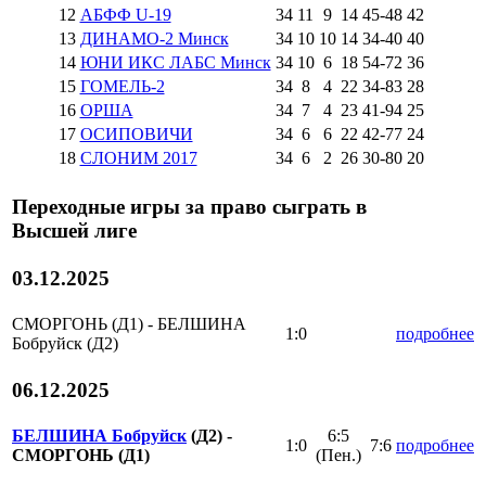
12
АБФФ U-19
34
11
9
14
45
-
48
42
13
ДИНАМО-2 Минск
34
10
10
14
34
-
40
40
14
ЮНИ ИКС ЛАБС Минск
34
10
6
18
54
-
72
36
15
ГОМЕЛЬ-2
34
8
4
22
34
-
83
28
16
ОРША
34
7
4
23
41
-
94
25
17
ОСИПОВИЧИ
34
6
6
22
42
-
77
24
18
СЛОНИМ 2017
34
6
2
26
30
-
80
20
Переходные игры за право сыграть в
Высшей лиге
03.12.2025
СМОРГОНЬ (Д1) - БЕЛШИНА
1:0
подробнее
Бобруйск (Д2)
06.12.2025
БЕЛШИНА Бобруйск
(Д2) -
6:5
1:0
7:6
подробнее
СМОРГОНЬ (Д1)
(Пен.)