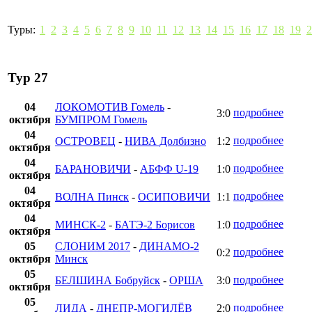
Туры:
1
2
3
4
5
6
7
8
9
10
11
12
13
14
15
16
17
18
19
2
Тур 27
04
ЛОКОМОТИВ Гомель
-
подробнее
3:0
октября
БУМПРОМ Гомель
04
подробнее
ОСТРОВЕЦ
-
НИВА Долбизно
1:2
октября
04
подробнее
БАРАНОВИЧИ
-
АБФФ U-19
1:0
октября
04
подробнее
ВОЛНА Пинск
-
ОСИПОВИЧИ
1:1
октября
04
подробнее
МИНСК-2
-
БАТЭ-2 Борисов
1:0
октября
05
СЛОНИМ 2017
-
ДИНАМО-2
подробнее
0:2
октября
Минск
05
подробнее
БЕЛШИНА Бобруйск
-
ОРША
3:0
октября
05
подробнее
ЛИДА
-
ДНЕПР-МОГИЛЁВ
2:0