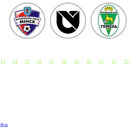
13
14
15
16
17
18
19
20
21
22
23
йск