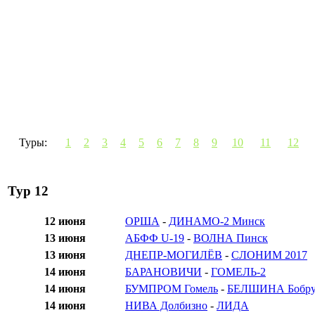
Туры:
1
2
3
4
5
6
7
8
9
10
11
12
Тур 12
12 июня
ОРША
-
ДИНАМО-2 Минск
13 июня
АБФФ U-19
-
ВОЛНА Пинск
13 июня
ДНЕПР-МОГИЛЁВ
-
СЛОНИМ 2017
14 июня
БАРАНОВИЧИ
-
ГОМЕЛЬ-2
14 июня
БУМПРОМ Гомель
-
БЕЛШИНА Бобру
14 июня
НИВА Долбизно
-
ЛИДА