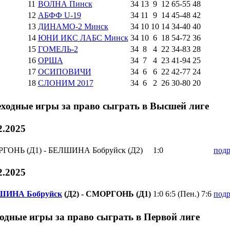
11
ВОЛНА Пинск
34
13
9
12
65
-
55
48
12
АБФФ U-19
34
11
9
14
45
-
48
42
13
ДИНАМО-2 Минск
34
10
10
14
34
-
40
40
14
ЮНИ ИКС ЛАБС Минск
34
10
6
18
54
-
72
36
15
ГОМЕЛЬ-2
34
8
4
22
34
-
83
28
16
ОРША
34
7
4
23
41
-
94
25
17
ОСИПОВИЧИ
34
6
6
22
42
-
77
24
18
СЛОНИМ 2017
34
6
2
26
30
-
80
20
ходные игры за право сыграть в Высшей лиге
2.2025
ГОНЬ (Д1) - БЕЛШИНА Бобруйск (Д2)
1:0
подр
2.2025
ШИНА Бобруйск
(Д2) - СМОРГОНЬ (Д1)
1:0
6:5 (Пен.)
7:6
подр
одные игры за право сыграть в Первой лиге