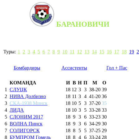
БАРАНОВИЧИ
Туры:
1
2
3
4
5
6
7
8
9
10
11
12
13
14
15
16
17
18
19
2
Бомбардиры
Ассистенты
Гол + Пас
КОМАНДА
И
В
Н
П
М
О
1
СЛУЦК
18
12
3
3
38
-
20
39
2
НИВА Долбизно
18
11
3
4
41
-
20
36
3
СКА-1938 Минск
18
10
5
3
37
-
20
35
4
ЛИДА
18
10
3
5
33
-
28
33
5
СЛОНИМ 2017
18
9
3
6
33
-
23
30
6
ВОЛНА Пинск
18
9
3
6
34
-
29
30
7
СОЛИГОРСК
18
8
5
5
37
-
25
29
8
БУМПРОМ Гомель
18
8
4
6
33
-
24
28