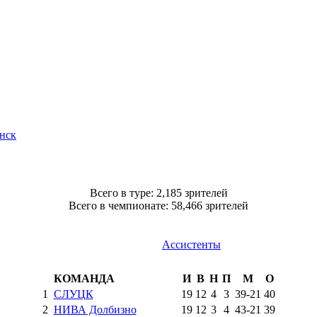
нск
Всего в туре: 2,185 зрителей
Всего в чемпионате: 58,466 зрителей
Ассистенты
КОМАНДА
И
В
Н
П
М
О
1
СЛУЦК
19
12
4
3
39
-
21
40
2
НИВА Долбизно
19
12
3
4
43
-
21
39