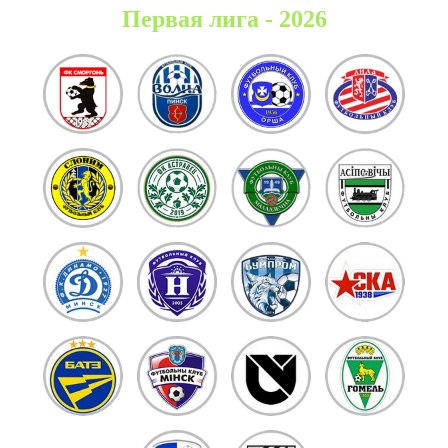
Первая лига - 2026