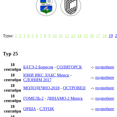
Туры:
1
2
3
4
5
6
7
8
9
10
11
12
13
14
15
16
17
18
19
2
Тур 25
18
БАТЭ-2 Борисов
-
СОЛИГОРСК
-:-
подробнее
сентября
18
ЮНИ ИКС ЛАБС Минск
-
-:-
подробнее
сентября
СЛОНИМ 2017
18
МОЛОДЕЧНО-2018
-
ОСТРОВЕЦ
-:-
подробнее
сентября
18
ГОМЕЛЬ-2
-
ДИНАМО-2 Минск
-:-
подробнее
сентября
18
ОРША
-
СЛУЦК
-:-
подробнее
сентября
18