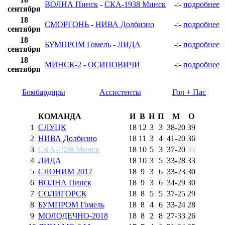
ВОЛНА Пинск
-
СКА-1938 Минск
-:-
подробнее
сентября
18
СМОРГОНЬ
-
НИВА Долбизно
-:-
подробнее
сентября
18
БУМПРОМ Гомель
-
ЛИДА
-:-
подробнее
сентября
18
МИНСК-2
-
ОСИПОВИЧИ
-:-
подробнее
сентября
Бомбардиры
Ассистенты
Гол + Пас
КОМАНДА
И
В
Н
П
М
О
1
СЛУЦК
18
12
3
3
38
-
20
39
2
НИВА Долбизно
18
11
3
4
41
-
20
36
3
СКА-1938 Минск
18
10
5
3
37
-
20
35
4
ЛИДА
18
10
3
5
33
-
28
33
5
СЛОНИМ 2017
18
9
3
6
33
-
23
30
6
ВОЛНА Пинск
18
9
3
6
34
-
29
30
7
СОЛИГОРСК
18
8
5
5
37
-
25
29
8
БУМПРОМ Гомель
18
8
4
6
33
-
24
28
9
МОЛОДЕЧНО-2018
18
8
2
8
27
-
33
26