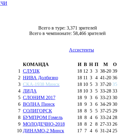
ИЧИ
Всего в туре: 3,371 зрителей
Всего в чемпионате: 58,466 зрителей
Ассистенты
КОМАНДА
И
В
Н
П
М
О
1
СЛУЦК
18
12
3
3
38
-
20
39
2
НИВА Долбизно
18
11
3
4
41
-
20
36
3
СКА-1938 Минск
18
10
5
3
37
-
20
35
4
ЛИДА
18
10
3
5
33
-
28
33
5
СЛОНИМ 2017
18
9
3
6
33
-
23
30
6
ВОЛНА Пинск
18
9
3
6
34
-
29
30
7
СОЛИГОРСК
18
8
5
5
37
-
25
29
8
БУМПРОМ Гомель
18
8
4
6
33
-
24
28
9
МОЛОДЕЧНО-2018
18
8
2
8
27
-
33
26
10
ДИНАМО-2 Минск
17
7
4
6
31
-
24
25