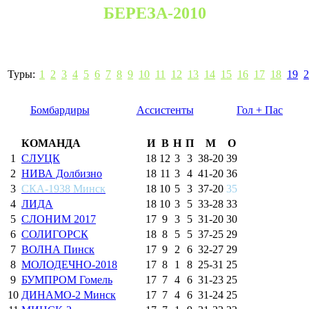
БЕРЕЗА-2010
Туры:
1
2
3
4
5
6
7
8
9
10
11
12
13
14
15
16
17
18
19
2
Бомбардиры
Ассистенты
Гол + Пас
КОМАНДА
И
В
Н
П
М
О
1
СЛУЦК
18
12
3
3
38
-
20
39
2
НИВА Долбизно
18
11
3
4
41
-
20
36
3
СКА-1938 Минск
18
10
5
3
37
-
20
35
4
ЛИДА
18
10
3
5
33
-
28
33
5
СЛОНИМ 2017
17
9
3
5
31
-
20
30
6
СОЛИГОРСК
18
8
5
5
37
-
25
29
7
ВОЛНА Пинск
17
9
2
6
32
-
27
29
8
МОЛОДЕЧНО-2018
17
8
1
8
25
-
31
25
9
БУМПРОМ Гомель
17
7
4
6
31
-
23
25
10
ДИНАМО-2 Минск
17
7
4
6
31
-
24
25