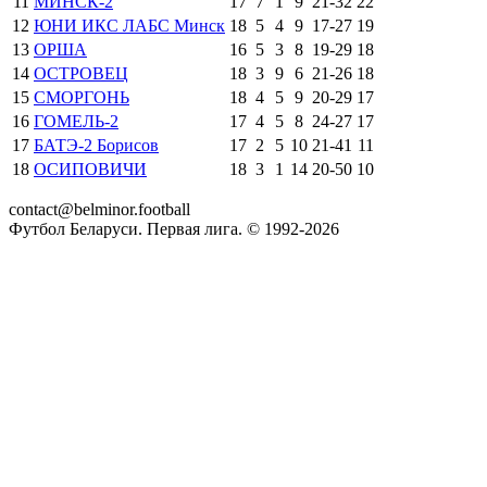
11
МИНСК-2
17
7
1
9
21
-
32
22
12
ЮНИ ИКС ЛАБС Минск
18
5
4
9
17
-
27
19
13
ОРША
16
5
3
8
19
-
29
18
14
ОСТРОВЕЦ
18
3
9
6
21
-
26
18
15
СМОРГОНЬ
18
4
5
9
20
-
29
17
16
ГОМЕЛЬ-2
17
4
5
8
24
-
27
17
17
БАТЭ-2 Борисов
17
2
5
10
21
-
41
11
18
ОСИПОВИЧИ
18
3
1
14
20
-
50
10
contact@belminor.football
Футбол Беларуси. Первая лига. © 1992-
2026