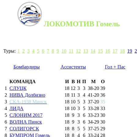
ЛОКОМОТИВ Гомель
Туры:
1
2
3
4
5
6
7
8
9
10
11
12
13
14
15
16
17
18
19
2
Бомбардиры
Ассистенты
Гол + Пас
КОМАНДА
И
В
Н
П
М
О
1
СЛУЦК
18
12
3
3
38
-
20
39
2
НИВА Долбизно
18
11
3
4
41
-
20
36
3
СКА-1938 Минск
18
10
5
3
37
-
20
35
4
ЛИДА
18
10
3
5
33
-
28
33
5
СЛОНИМ 2017
18
9
3
6
33
-
23
30
6
ВОЛНА Пинск
18
9
3
6
34
-
29
30
7
СОЛИГОРСК
18
8
5
5
37
-
25
29
8
БУМПРОМ Гомель
18
8
4
6
33
-
24
28