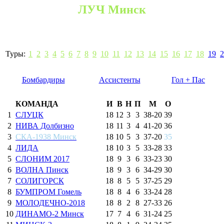
ЛУЧ Минск
Туры:
1
2
3
4
5
6
7
8
9
10
11
12
13
14
15
16
17
18
19
2
Бомбардиры
Ассистенты
Гол + Пас
КОМАНДА
И
В
Н
П
М
О
1
СЛУЦК
18
12
3
3
38
-
20
39
2
НИВА Долбизно
18
11
3
4
41
-
20
36
3
СКА-1938 Минск
18
10
5
3
37
-
20
35
4
ЛИДА
18
10
3
5
33
-
28
33
5
СЛОНИМ 2017
18
9
3
6
33
-
23
30
6
ВОЛНА Пинск
18
9
3
6
34
-
29
30
7
СОЛИГОРСК
18
8
5
5
37
-
25
29
8
БУМПРОМ Гомель
18
8
4
6
33
-
24
28
9
МОЛОДЕЧНО-2018
18
8
2
8
27
-
33
26
10
ДИНАМО-2 Минск
17
7
4
6
31
-
24
25