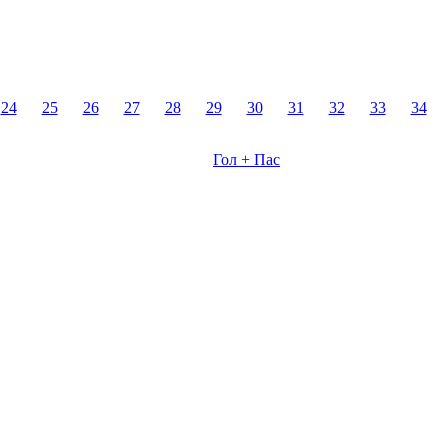
24
25
26
27
28
29
30
31
32
33
34
Гол + Пас