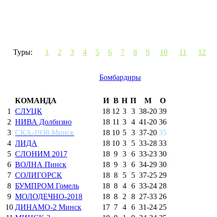
Туры:
1
2
3
4
5
6
7
8
9
10
11
12
Бомбардиры
КОМАНДА
И
В
Н
П
М
О
1
СЛУЦК
18
12
3
3
38
-
20
39
2
НИВА Долбизно
18
11
3
4
41
-
20
36
3
СКА-1938 Минск
18
10
5
3
37
-
20
35
4
ЛИДА
18
10
3
5
33
-
28
33
5
СЛОНИМ 2017
18
9
3
6
33
-
23
30
6
ВОЛНА Пинск
18
9
3
6
34
-
29
30
7
СОЛИГОРСК
18
8
5
5
37
-
25
29
8
БУМПРОМ Гомель
18
8
4
6
33
-
24
28
9
МОЛОДЕЧНО-2018
18
8
2
8
27
-
33
26
10
ДИНАМО-2 Минск
17
7
4
6
31
-
24
25