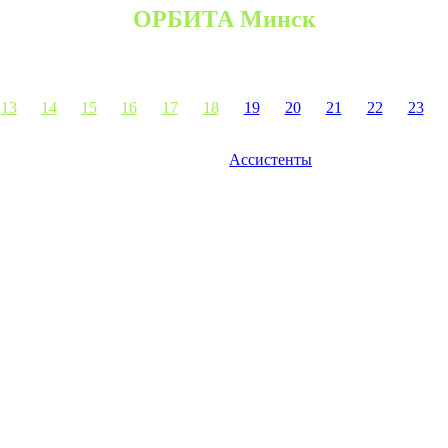
ОРБИТА Минск
13
14
15
16
17
18
19
20
21
22
23
Ассистенты