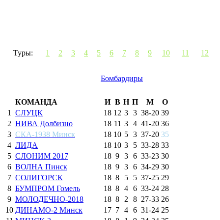
Туры:
1
2
3
4
5
6
7
8
9
10
11
12
Бомбардиры
КОМАНДА
И
В
Н
П
М
О
1
СЛУЦК
18
12
3
3
38
-
20
39
2
НИВА Долбизно
18
11
3
4
41
-
20
36
3
СКА-1938 Минск
18
10
5
3
37
-
20
35
4
ЛИДА
18
10
3
5
33
-
28
33
5
СЛОНИМ 2017
18
9
3
6
33
-
23
30
6
ВОЛНА Пинск
18
9
3
6
34
-
29
30
7
СОЛИГОРСК
18
8
5
5
37
-
25
29
8
БУМПРОМ Гомель
18
8
4
6
33
-
24
28
9
МОЛОДЕЧНО-2018
18
8
2
8
27
-
33
26
10
ДИНАМО-2 Минск
17
7
4
6
31
-
24
25