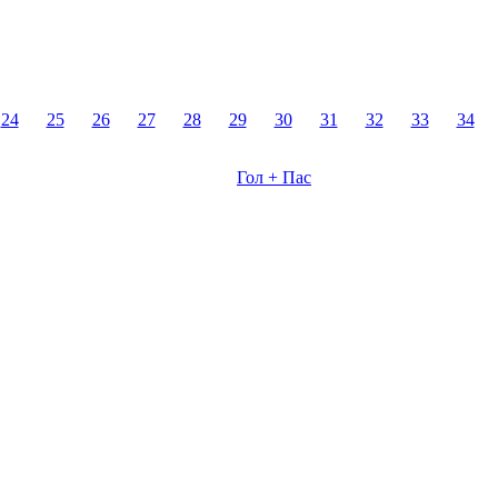
24
25
26
27
28
29
30
31
32
33
34
Гол + Пас