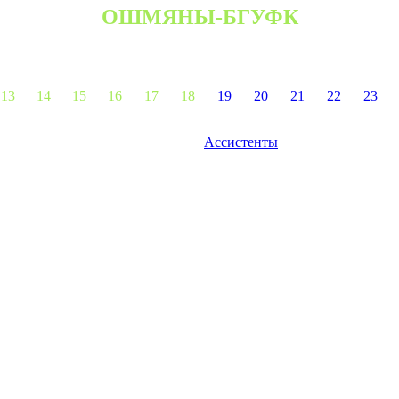
ОШМЯНЫ-БГУФК
13
14
15
16
17
18
19
20
21
22
23
Ассистенты