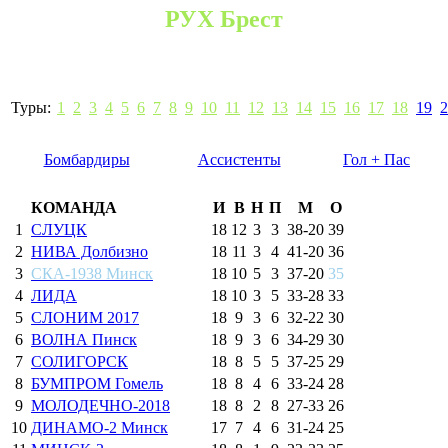
РУХ Брест
Туры:
1
2
3
4
5
6
7
8
9
10
11
12
13
14
15
16
17
18
19
2
Бомбардиры
Ассистенты
Гол + Пас
КОМАНДА
И
В
Н
П
М
О
1
СЛУЦК
18
12
3
3
38
-
20
39
2
НИВА Долбизно
18
11
3
4
41
-
20
36
3
СКА-1938 Минск
18
10
5
3
37
-
20
35
4
ЛИДА
18
10
3
5
33
-
28
33
5
СЛОНИМ 2017
18
9
3
6
32
-
22
30
6
ВОЛНА Пинск
18
9
3
6
34
-
29
30
7
СОЛИГОРСК
18
8
5
5
37
-
25
29
8
БУМПРОМ Гомель
18
8
4
6
33
-
24
28
9
МОЛОДЕЧНО-2018
18
8
2
8
27
-
33
26
10
ДИНАМО-2 Минск
17
7
4
6
31
-
24
25