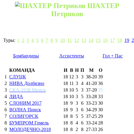
ШАХТЕР
Петриков
Туры:
1
2
3
4
5
6
7
8
9
10
11
12
13
14
15
16
17
18
19
2
Бомбардиры
Ассистенты
Гол + Пас
КОМАНДА
И
В
Н
П
М
О
1
СЛУЦК
18
12
3
3
38
-
20
39
2
НИВА Долбизно
18
11
3
4
41
-
20
36
3
СКА-1938 Минск
18
10
5
3
37
-
20
35
4
ЛИДА
18
10
3
5
33
-
28
33
5
СЛОНИМ 2017
18
9
3
6
33
-
23
30
6
ВОЛНА Пинск
18
9
3
6
34
-
29
30
7
СОЛИГОРСК
18
8
5
5
37
-
25
29
8
БУМПРОМ Гомель
18
8
4
6
33
-
24
28
9
МОЛОДЕЧНО-2018
18
8
2
8
27
-
33
26